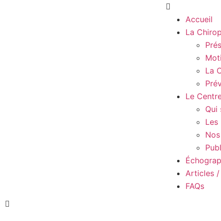
Accueil
La Chirop
Prés
Moti
La C
Pré
Le Centr
Qui
Les 
Nos
Publ
Échograp
Articles 
FAQs