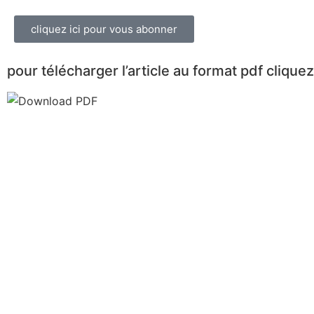
cliquez ici pour vous abonner
pour télécharger l’article au format pdf cliquez 
Souffrez vous de votre dos ou de vos
N'hésitez pas à nous consulter. Plus qu'un métier no
Call (230) 269 62 54