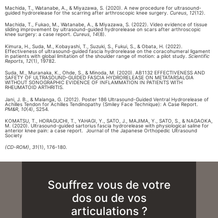
Machida, T., Watanabe, A., & Miyazawa, S. (2020). A new procedure for ultrasound-
guided hydrorelease for the scarring after arthroscopic knee surgery.
Cureus
,
12
(12).
Machida, T., Fukao, M., Watanabe, A., & Miyazawa, S. (2022). Video evidence of tissue
sliding improvement by ultrasound-guided hydrorelease on scars after arthroscopic
knee surgery: a case report.
Cureus
,
14
(8).
Kimura, H., Suda, M., Kobayashi, T., Suzuki, S., Fukui, S., & Obata, H. (2022).
Effectiveness of ultrasound-guided fascia hydrorelease on the coracohumeral ligament
in patients with global limitation of the shoulder range of motion: a pilot study.
Scientific
Reports
,
12
(1), 19782.
Suda, M., Muranaka, K., Ohde, S., & Minoda, M. (2020). AB1132 EFFECTIVENESS AND
SAFETY OF ULTRASOUND-GUIDED FASCIA HYDRORELEASE ON METATARSALGIA
WITHOUT SONOGRAPHIC EVIDENCE OF INFLAMMATION IN PATIENTS WITH
RHEUMATOID ARTHRITIS.
Jani, J. B., & Malanga, G. (2012). Poster 186 Ultrasound-Guided Ventral Hydrorelease of
Achilles Tendon for Achilles Tendinopathy (Smiley Face Technique): A Case Report.
PM&R
,
10
(4), S254.
KOMATSU, T., HORAGUCHI, T., YAHAGI, Y., SATO, J., MAJIMA, Y., SATO, S., & NAGAOKA,
M. (2020). Ultrasound-guided sartorius fascia hydrorelease with physiological saline for
anterior knee pain: a case report.
Journal of the Japanese Orthopedic Ultrasound
Society
(CD-ROM)
,
31
(1), 176-180.
Souffrez vous de votre
dos ou de vos
articulations ?