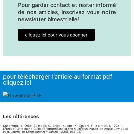
Pour garder contact et rester informé
de nos articles, inscrivez vous notre
newsletter bimestrielle!
cliquez ici pour vous abonner
pour télécharger l’article au format pdf
cliquez ici
Les références
Kanamoto, H., Orita, S., Inage, K., Shiga, Y., Abe, K., Eguchi, Y., & Ohtori, S. (2021).
Effect of Ultrasound‐Guided Hydrorelease of the Multifidus Muscle on Acute Low Back
Pain.
Journal of Ultrasound in Medicine
,
40
(5), 981-987.