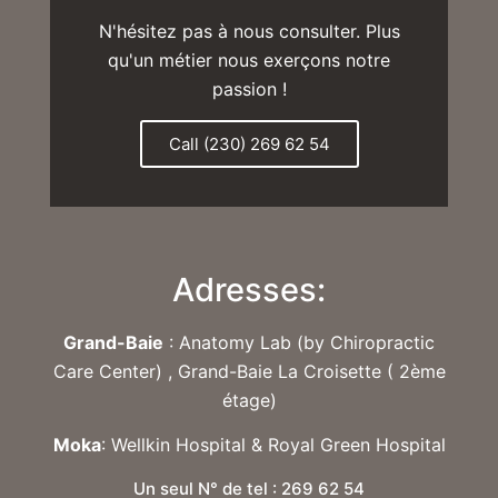
N'hésitez pas à nous consulter. Plus
qu'un métier nous exerçons notre
passion !
Call (230) 269 62 54
Adresses:
Grand-Baie
: Anatomy Lab (by Chiropractic
Care Center) , Grand-Baie La Croisette ( 2ème
étage)
Moka
: Wellkin Hospital & Royal Green Hospital
Un seul N° de tel : 269 62 54