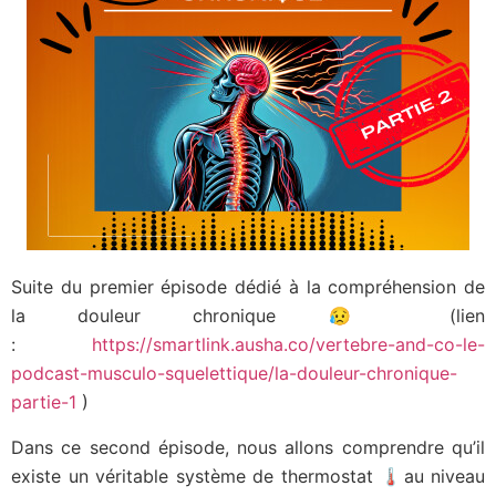
Suite du premier épisode dédié à la compréhension de
la douleur chronique 😥 (lien
:
https://smartlink.ausha.co/vertebre-and-co-le-
podcast-musculo-squelettique/la-douleur-chronique-
partie-1
)
Dans ce second épisode, nous allons comprendre qu’il
existe un véritable système de thermostat 🌡️au niveau