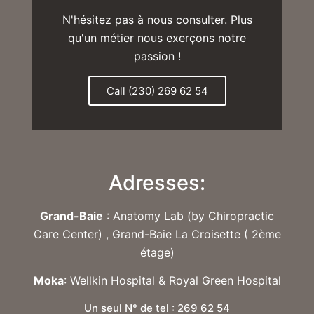
N'hésitez pas à nous consulter. Plus
qu'un métier nous exerçons notre
passion !
Call (230) 269 62 54
Adresses:
Grand-Baie
: Anatomy Lab (by Chiropractic
Care Center) , Grand-Baie La Croisette ( 2ème
étage)
Moka
: Wellkin Hospital & Royal Green Hospital
Un seul N° de tel : 269 62 54